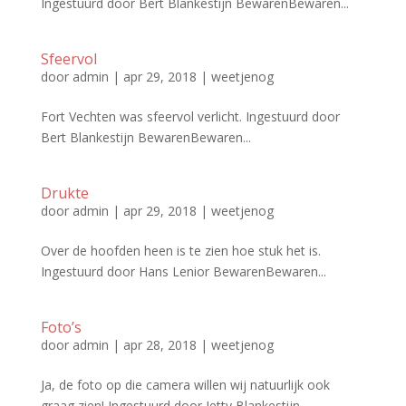
Ingestuurd door Bert Blankestijn BewarenBewaren...
Sfeervol
door
admin
|
apr 29, 2018
|
weetjenog
Fort Vechten was sfeervol verlicht. Ingestuurd door
Bert Blankestijn BewarenBewaren...
Drukte
door
admin
|
apr 29, 2018
|
weetjenog
Over de hoofden heen is te zien hoe stuk het is.
Ingestuurd door Hans Lenior BewarenBewaren...
Foto’s
door
admin
|
apr 28, 2018
|
weetjenog
Ja, de foto op die camera willen wij natuurlijk ook
graag zien! Ingestuurd door Jetty Blankestijn