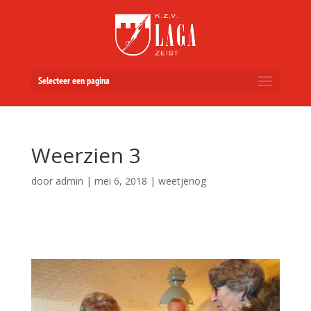
Selecteer een pagina
Weerzien 3
door
admin
|
mei 6, 2018
|
weetjenog