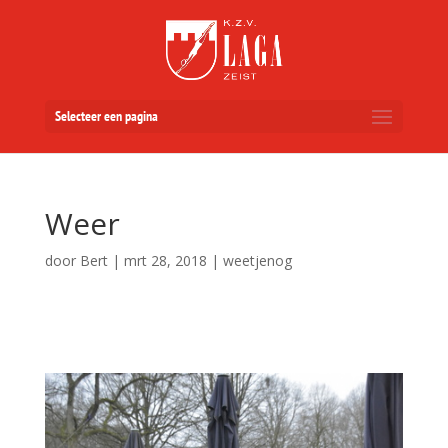
Selecteer een pagina
Weer
door
Bert
|
mrt 28, 2018
|
weetjenog