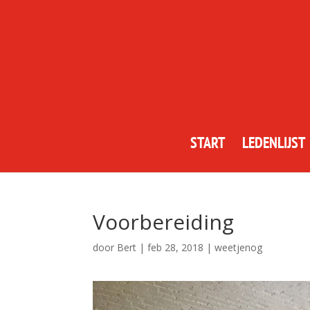
START
LEDENLIJST
Voorbereiding
door
Bert
|
feb 28, 2018
|
weetjenog