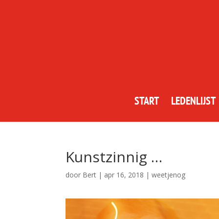
START
LEDENLIJST
Kunstzinnig …
door
Bert
|
apr 16, 2018
|
weetjenog