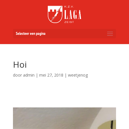
Selecteer een pagina
Hoi
door
admin
|
mei 27, 2018
|
weetjenog