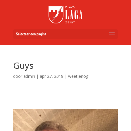
Selecteer een pagina
Guys
door
admin
|
apr 27, 2018
|
weetjenog