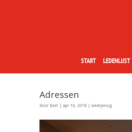
START
LEDENLIJST
Adressen
door
Bert
|
apr 16, 2018
|
weetjenog