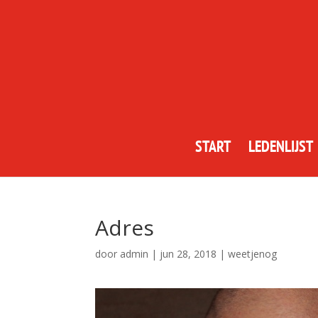
START
LEDENLIJST
Adres
door
admin
|
jun 28, 2018
|
weetjenog