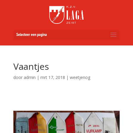
Selecteer een pagina
Vaantjes
door
admin
|
mrt 17, 2018
|
weetjenog