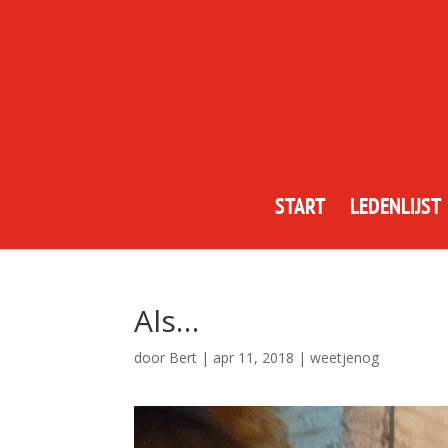
START
LEDENLIJST
Als…
door
Bert
|
apr 11, 2018
|
weetjenog